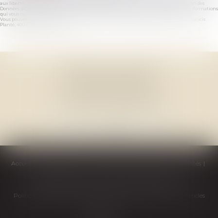
aux libertés, et au règlement européen 2016/679, dit Règlement Général sur la Protection des
Données (RGPD), vous disposez d'un droit d'accès, de rectification, de suppression des informations
qui vous concernent.
Vous pouvez exercer vos droits en vous adressant à : THOMAS GACHIE AVOCAT, 3, Place Francis
Planté, 40000 MONT DE MARSAN
THOMAS GACHIE AVOCAT
3, Place Francis Planté
40000 MONT DE MARSAN
Accueil
Cabinet
Équipe
Compétences
Honoraires
Actualités
Témoignages
Contactez-nous
Politique de cookies
Politique de confidentialité
Mentions légales
Plan du site
Articles
Septeo