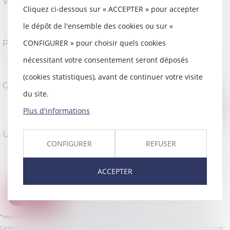
Ville
Cliquez ci-dessous sur « ACCEPTER » pour accepter
le dépôt de l'ensemble des cookies ou sur «
CONFIGURER » pour choisir quels cookies
Pays
nécessitant votre consentement seront déposés
(cookies statistiques), avant de continuer votre visite
Code de vérification
du site.
Plus d'informations
Utilisation des données
CONFIGURER
REFUSER
J'accepte que les informations saisies soient traitées
informatiquement par THOMAS GACHIE AVOCAT et l'hébergeur
du présent site dans le cadre de ma demande et de la relation avec
ACCEPTER
THOMAS GACHIE AVOCAT qui peut en découler.
Valider
* Les champs suivis d'un astérisque sont obligatoires.
Conformément à la loi n°78-17 du 6 janvier 1978 modifiée relative à l'informatique, aux fichiers et