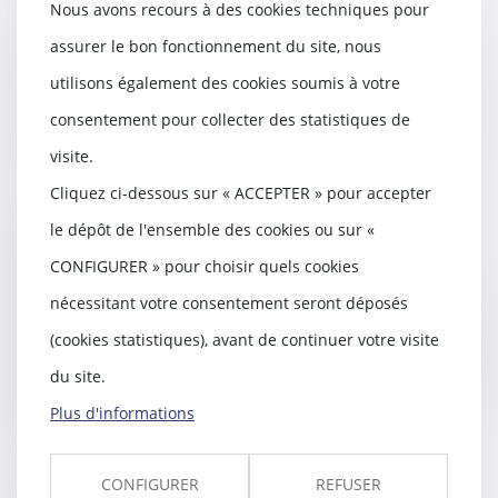
Nous avons recours à des cookies techniques pour
procès. Par expérience, un coût
assurer le bon fonctionnement du site, nous
prévisionnel du procès vous est présenté,
utilisons également des cookies soumis à votre
ce qui vous permet de prendre la décision
consentement pour collecter des statistiques de
d'engager le procès en toute connaissance
visite.
de cause.
Cliquez ci-dessous sur « ACCEPTER » pour accepter
le dépôt de l'ensemble des cookies ou sur «
Pour une complète transparence sur
CONFIGURER » pour choisir quels cookies
notre mission et sur la détermination
nécessitant votre consentement seront déposés
des honoraires qui vous seront facturés,
(cookies statistiques), avant de continuer votre visite
nous signerons systématiquement une
du site.
convention d'honoraires à l'ouverture du
Plus d'informations
dossier.
CONFIGURER
REFUSER
Si vous bénéficiez d'une assurance de