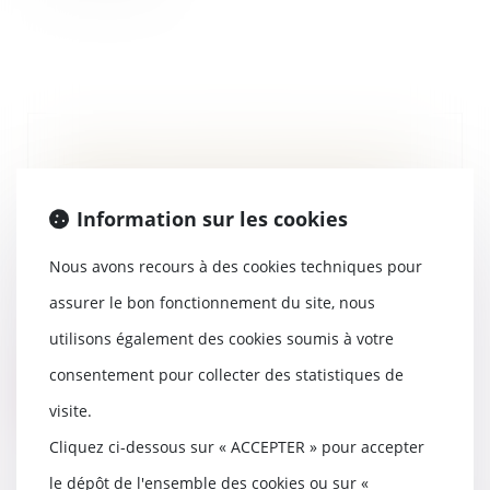
Landes : prison ferme pour avoir
tabassé l’auteur d’un SMS envoyé
à sa fille - Affaire du cabinet -
Information sur les cookies
Maître Thomas Gachie - SUD
OUEST
Nous avons recours à des cookies techniques pour
17/01/2013
assurer le bon fonctionnement du site, nous
Très remonté par un SMS reçu
par sa fille de 15 ans, le père de
utilisons également des cookies soumis à votre
famille avai...
consentement pour collecter des statistiques de
Lire la suite
visite.
Cliquez ci-dessous sur « ACCEPTER » pour accepter
le dépôt de l'ensemble des cookies ou sur «