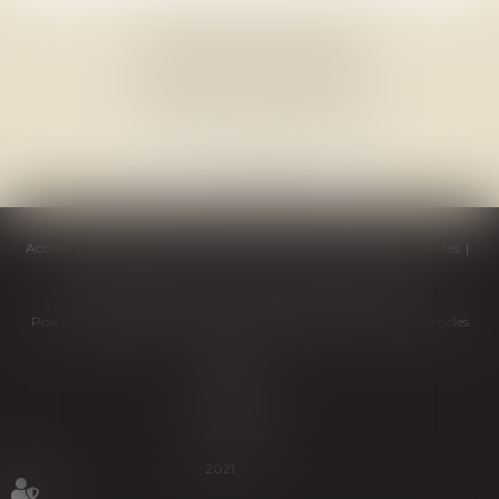
THOMAS GACHIE AVOCAT
3, Place Francis Planté
40000 MONT DE MARSAN
Accueil
Cabinet
Équipe
Compétences
Honoraires
Actualités
Témoignages
Contactez-nous
Politique de cookies
Politique de confidentialité
Mentions légales
Plan du site
Articles
Septeo
Digital &
Services ©
2021