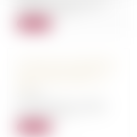
Le récidiviste de 24 ans surpris
mardi avec 175 grammes de
cannabis et 870 eu...
Lire la suite
Le Vignau (40) : il a fait signer, à
son insu, une lettre de démission
à son employé - Affaire du
cabinet - Maître Gachie - SUD
OUEST
21/03/2011
Un artisan maçon du Vignau a
été condamné pour avoir fait
signer à son insu u...
Lire la suite