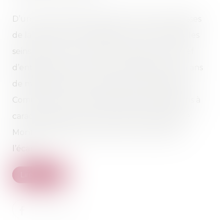
D’un côté, trois femmes dénonçant des caresses
de la part de leur employeur, sur les cuisses, les
seins, et pour l’une, le sexe. De l’autre, un chef
d’entreprise niant en bloc, brandissant ses 34 ans
de mariage comme rempart aux accusations…
Comme toujours dans les dossiers d’infractions à
caractère sexuel, le tribunal correctionnel de
Mont-de-Marsan a pu, hier encore, mesurer
l’écart...
Lire la suite