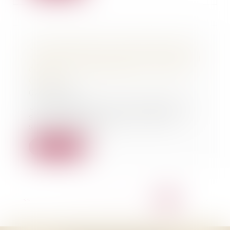
Un ambulancier condamné pour
homicide involontaire - Affaire du
cabinet - Maître Gachie - SUD
OUEST
02/03/2011
Un chauffeur a été condamné à
six mois de prison avec sursis,
suite à un acci...
Lire la suite
<<
<
...
6
7
8
9
10
11
12
>
>>