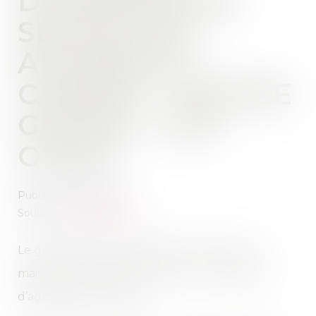
D’AGRESSIONS
SEXUELLES -
AFFAIRE DU
CABINET - MAÎTRE
GACHIE - SUD
OUEST
Publié le :
26/09/2012
Source :
www.sudouest.fr
Le gérant d’une société de construction de
maisons indivuelles a été reconnu coupable
d’agressions sexuelles.