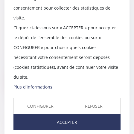
consentement pour collecter des statistiques de
"Cour d’assises des Landes :
vingt-cinq ans de prison pour le
visite.
meurtre à mains nues de son
Cliquez ci-dessous sur « ACCEPTER » pour accepter
ami" - Sud Ouest 14 février 2025 -
Affaire défendue par Me Thomas
le dépôt de l'ensemble des cookies ou sur «
GACHIE
CONFIGURER » pour choisir quels cookies
17/02/2025
nécessitant votre consentement seront déposés
"Cour d’assises des Landes : vingt-
cinq ans de prison pour le
(cookies statistiques), avant de continuer votre visite
meurtre à mains...
du site.
Lire la suite
Plus d'informations
CONFIGURER
REFUSER
"Un jeune lot-et-garonnais mort
ACCEPTER
écrasé par un engin de
manutention dans les Landes :