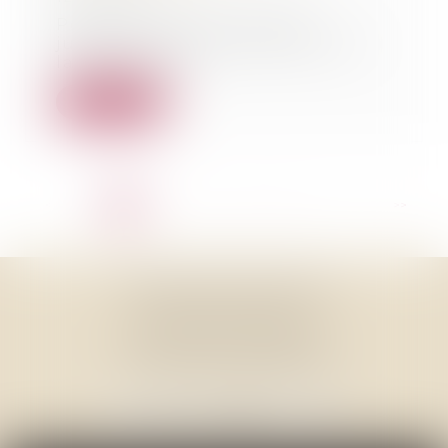
Pour lire l'article "Landes :
jusqu’à trois ans de prison pour
la tentative d...
Lire la suite
<<
<
1
2
3
4
5
6
7
...
>
>>
THOMAS GACHIE AVOCAT
3, Place Francis Planté
40000 MONT DE MARSAN