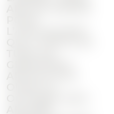
ANS DE PRISON
POUR
L’ADOLESCENT
QUI A TENTÉ DE
TUER UN
GENDARME "
ARTICLE SUD
OUEST 13
OCTOBRE 2023 -
AFFAIRE