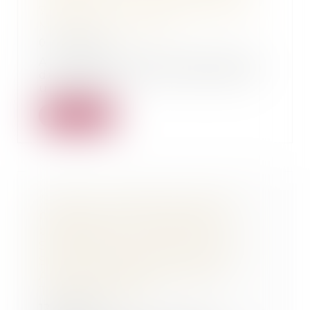
7/7/2023 - Affaire défendue par
Me Thomas Gachie
07/07/2023
A lire dans le Journal Sud Ouest
du 7 juillet 2023, cet article sur
une affai...
Lire la suite
"Landes : jusqu’à trois ans de
prison pour la tentative de
braquage d’une supérette à
Saint-Pierre-du-Mont " Article
Sud Ouest 10 janvier 2023 -
Affaire défendue par Maître
Thomas GACHIE
12/01/2023