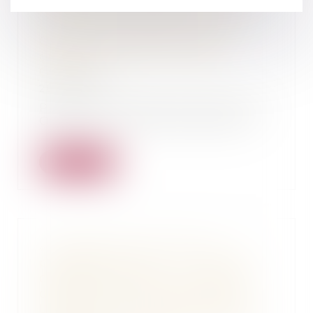
l’entreprise condamnée pour
homicide involontaire" - Sud
Ouest 17 mai 2024 - Affaire
défendue par Me Thomas
GACHIE
20/05/2024
Pour lire l'article paru dans Sud
Ouest le 17 mai 2024 cliquer ici.
Lire la suite
« Ce dossier est celui d’un
prédateur sexuel » : un Landais
condamné pour avoir violenté
des femmes dans les rues de
Labouheyre" - Article Sud Ouest