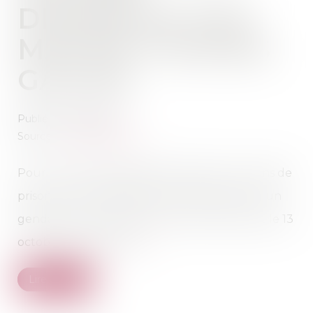
DÉFENDUE PAR
MAÎTRE THOMAS
GACHIE
Publié le :
13/10/2023
Source :
www.sudouest.fr
Pour lire l'article "Assises des Landes : onze ans de
prison pour l’adolescent qui a tenté de tuer un
gendarme " paru dans le Journal Sud Ouest le 13
octobre 2023 cliquer
ici
Lire la suite