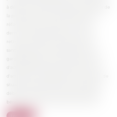
à défaut octroyés par le Juge des contentieux de
la protection (ex Tribunal d'instance avant la
réforme entrée en vigueur au 1er janvier
dernier). Des solutions existent si vous vous
retrouvez en difficulté à cause de la crise
sanitaire (soit que vous perceviez des IJ pour
garde d'enfants de moins de 16 ans, soit en cas
d'activité partielle, soit en cas de perte totale
d'activité pour les indépendants... Etc), autant de
situation qui permettent de vous qualifier de
débiteur malheureux et de bonne foi et ainsi
bénéficier de la protection prévue par la loi !
Lire la suite