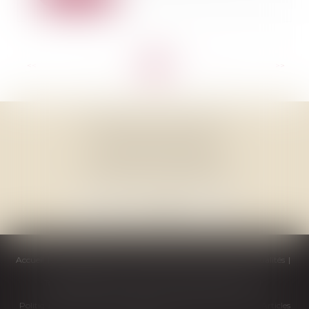
<<
<
...
2
3
4
5
6
7
8
...
>
>>
THOMAS GACHIE AVOCAT
3, Place Francis Planté
40000 MONT DE MARSAN
Accueil
Cabinet
Équipe
Compétences
Honoraires
Actualités
Témoignages
Contactez-nous
Politique de cookies
Politique de confidentialité
Mentions légales
Plan du site
Articles