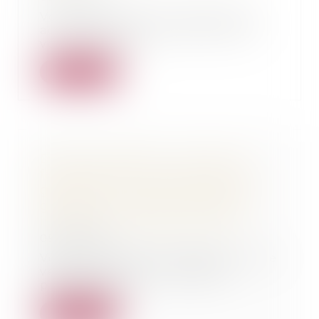
Vous venez d'être victime d'un
accident de la circulation dont
vous n'êtes pa...
Lire la suite
Dites-moi Maître : je viens de
faire réparer mon véhicule au
garage et il connait une panne
grave qui nécessite des frais
importants, que dois-je faire ?
05/03/2020
Vous venez de faire réparer votre
véhicule chez un garagiste
professionnel....
Lire la suite