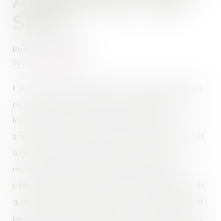
ANNONCÉE HIER
SOIR !
Publié le :
17/03/2020
Source :
youtu.be
Il est important de souligner que les particuliers
ne sont pas concernés par la suspension des
loyers, des factures d'eau et d'électricité
annoncée hier soir ! Seules les PME en difficultés
sont concernées ! Rassurez vous : il existe
néanmoins des mécanismes régulièrement
utilisés en temps normal (hors crise sanitaire) tels
que les délais de paiement ou les moratoires qui
peuvent être soit négociés avec le créancier, soit