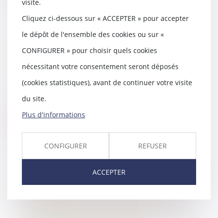
visite.
Cliquez ci-dessous sur « ACCEPTER » pour accepter
le dépôt de l'ensemble des cookies ou sur «
Dites-moi Maître : Comment être
sur que mon débiteur me paiera
CONFIGURER » pour choisir quels cookies
?
nécessitant votre consentement seront déposés
05/03/2020
(cookies statistiques), avant de continuer votre visite
Le créancier qui s'apprête a
demander au Tribunal la
du site.
condamnation du débiteur...
Plus d'informations
Lire la suite
CONFIGURER
REFUSER
ACCEPTER
Dites-moi Maître : Victime d'un
accident de la circulation, un
accident de la vie, une agression
ou une erreur médicale...