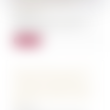
Comment être indemnisé
correctement ?
05/03/2020
Vous venez d'être victime d'un
accident de la circulation, un
accident de la...
Lire la suite
Dites-moi Maître : je viens d’être
victime d'un accident de la
circulation non responsable et je
voudrais être certain qu'il soit
correctement réparé, que dois-je
faire ? Qu'est ce que le recours
direct ?
05/03/2020