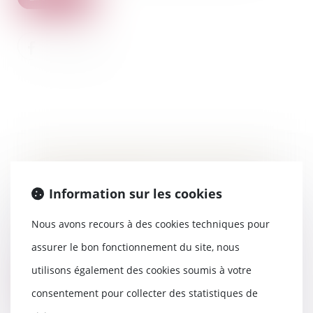
Dites-moi Maître : Mes frais me
seront-ils remboursés si je gagne
Information sur les cookies
mon procès ?
05/03/2020
Nous avons recours à des cookies techniques pour
Outre le coût du procès et sa
durée prévisible, tous ceux qui
assurer le bon fonctionnement du site, nous
envisagent d'en...
utilisons également des cookies soumis à votre
Lire la suite
consentement pour collecter des statistiques de