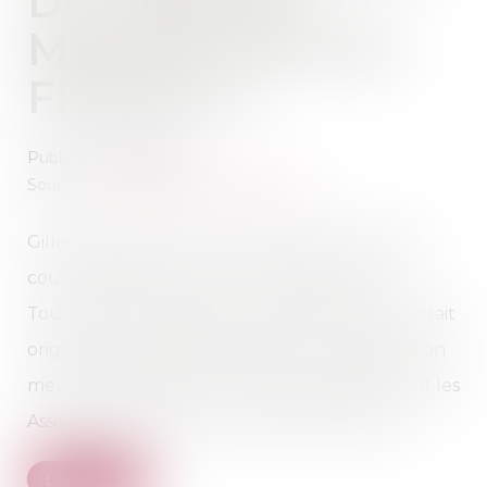
DU CABINET -
MAÎTRE GACHIE -
FRANCE 3
Publié le :
03/03/2014
Source :
france3-regions.francetvinfo.fr
Gilles Cazade a été tué de plusieurs coups de
couteaux dans la nuit du 1 octobre 2011 à
Toulouse. Cet étudiant en génie mécanique était
originaire de Buanes près d'Aire-sur-l'Adour. Son
meurtrier, étudiant lui aussi, comparaît devant les
Assises de Haute-Garonne depuis vendredi...
Lire la suite