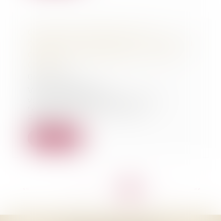
Quatre ans ferme pour un
homicide involontaire - Affaire du
cabinet - Maître Gachie - SUD
OUEST
09/01/2014
Vincent Dewitte
v.dewitte@sudouest.fr Le 3
février 2012, à 16 heures,
Françoi...
Lire la suite
<<
<
...
17
18
19
20
21
22
23
>
>>