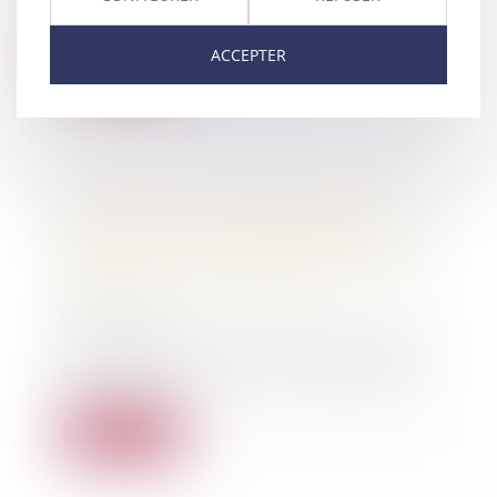
de réformes...
ACCEPTER
Lire la suite
"Le meurtrier de Gilles Cazade
condamné à dix-sept ans de
réclusion" - Affaire défendue par
Maître Gachie pour la famille de
la victime - SUD OUEST
05/03/2014
Le Corrèzien qui avait porté trois
coups de couteau au Landais de
21 ans, en...
Lire la suite