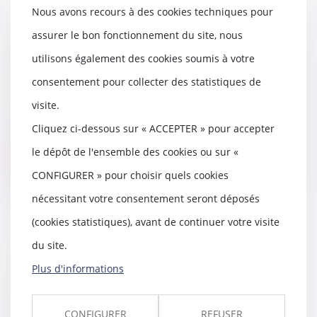
Nous avons recours à des cookies techniques pour
assurer le bon fonctionnement du site, nous
Mobilisation des avocats contre
la réforme de l'aide
utilisons également des cookies soumis à votre
juridictionnelle
consentement pour collecter des statistiques de
19/12/2014
visite.
Depuis le 5 juin 2014, le Barreau
de Mont de Marsan, aux côtés de
Cliquez ci-dessous sur « ACCEPTER » pour accepter
nombreux ba...
le dépôt de l'ensemble des cookies ou sur «
Lire la suite
CONFIGURER » pour choisir quels cookies
nécessitant votre consentement seront déposés
(cookies statistiques), avant de continuer votre visite
du site.
Justice : « Nous avons le devoir
de faire front » - SUD OUEST
Plus d'informations
21/11/2014
ous les avocats landais sont vent
debout contre les propositions
CONFIGURER
REFUSER