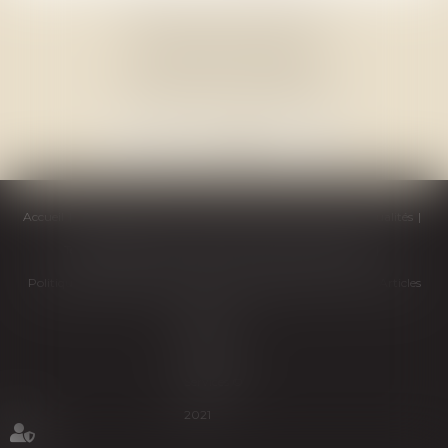
THOMAS GACHIE AVOCAT
3, Place Francis Planté
40000 MONT DE MARSAN
Accueil
Cabinet
Équipe
Compétences
Honoraires
Actualités
Témoignages
Contactez-nous
Politique de cookies
Politique de confidentialité
Mentions légales
Plan du site
Articles
Septeo
Digital &
Services ©
2021