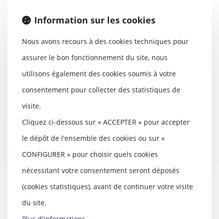
Information sur les cookies
Nous avons recours à des cookies techniques pour
Prise de rendez vous en ligne et
assurer le bon fonctionnement du site, nous
paiement en ligne des honoraires
: un exercice moderne de la
utilisons également des cookies soumis à votre
profession !
consentement pour collecter des statistiques de
05/11/2019
visite.
Retrouver Maître Thomas
GACHIE, avocat au Barreau de
Cliquez ci-dessous sur « ACCEPTER » pour accepter
Mont de Marsan, pour une...
le dépôt de l'ensemble des cookies ou sur «
Lire la suite
CONFIGURER » pour choisir quels cookies
nécessitant votre consentement seront déposés
(cookies statistiques), avant de continuer votre visite
du site.
"Landes : une jeune femme
séquestrée toute une nuit après
Plus d'informations