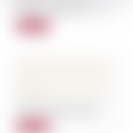
Comme à Bordeaux, Pau,
Bayonne ou Tarbes, l’Union des
jeunes avocats de Mont-...
Lire la suite
Lettre ouverte de 5 Unions des
Jeunes Avocats du Sud Ouest à
Madame Taubira, Ministre de la
Justice, contre son projet de
réforme de l'aide juridictionnelle.
17/10/2015
Les Unions des Jeunes Avocats
de PAU, BAYONNE, TARBES,
MONT DE MARSAN et BOR...
Lire la suite