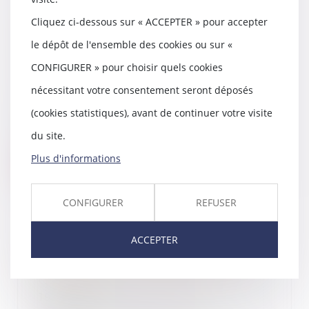
"Aide juridictionnelle : cette
Cliquez ci-dessous sur « ACCEPTER » pour accepter
réforme est cynique. Avocat, je
le dépôt de l'ensemble des cookies ou sur «
me sens méprisé" - article publié
sur le site de L'Obs 20 octobre
CONFIGURER » pour choisir quels cookies
2015
nécessitant votre consentement seront déposés
20/10/2015
(cookies statistiques), avant de continuer votre visite
LE PLUS. Les avocats ne sont pas
contents, ils sont en grève et
du site.
dans la rue p...
Plus d'informations
Lire la suite
CONFIGURER
REFUSER
ACCEPTER
Landes : un "modeste avocat
gascon" écrit à Taubira - Maître
Gachie dans SUD OUEST
19/10/2015