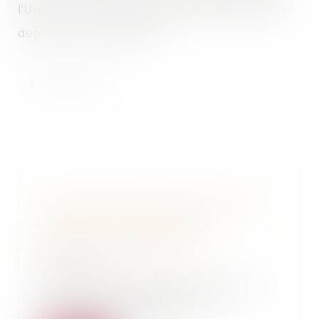
l'Union des Jeunes Avocats de Mont de Marsan
depuis le 1er Janvier 2016.
Le nouveau garde des sceaux JJ
URVOAS s exprime pour la
première fois devant les
bâtonniers de France
29/01/2016
Le nouveau garde des sceaux JJ
URVOAS s exprime pour la
première fois devant...