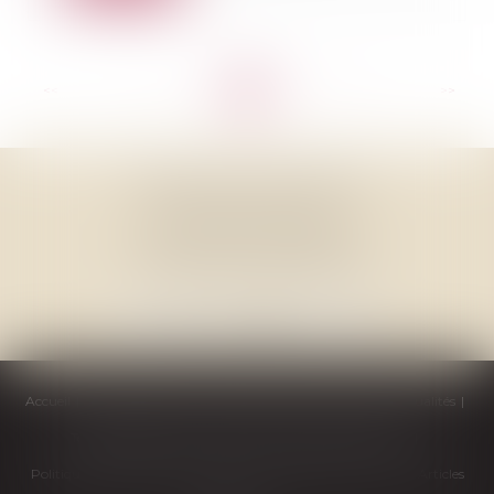
<<
<
...
16
17
18
19
20
21
22
...
>
>>
THOMAS GACHIE AVOCAT
3, Place Francis Planté
40000 MONT DE MARSAN
Accueil
Cabinet
Équipe
Compétences
Honoraires
Actualités
Témoignages
Contactez-nous
Politique de cookies
Politique de confidentialité
Mentions légales
Plan du site
Articles