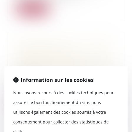
Lire la suite
Aide juridictionnelle : le combat
n'a pas été vain ... le
gouvernement retire du projet de
loi de finances 2016 les mesures
décriées par les avocats
23/11/2015
Information sur les cookies
Le sénat à voté aujourd'hui
l'article 15 du Projet de loi de...
Nous avons recours à des cookies techniques pour
assurer le bon fonctionnement du site, nous
Lire la suite
utilisons également des cookies soumis à votre
consentement pour collecter des statistiques de
visite.