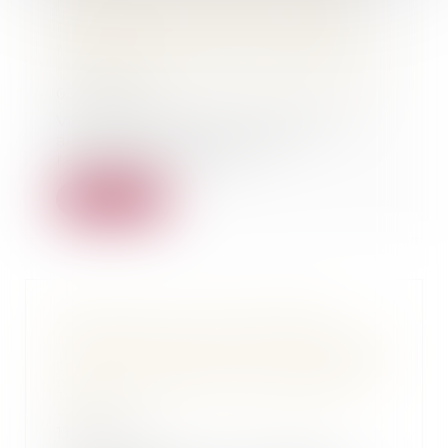
responsable, puis je demander le
remboursement du cout des
réparations ou de la valeur de
remplacement de mon véhicule ?
03/11/2020
Vous venez d'être victime d'un
accident de la route non
responsable. Votre...
Lire la suite
Retrouvez le Tuto de Maître
Thomas GACHIE sur le droit de la
construction en Direct sur RADIO
BLEU GASCOGNE 11 septembre
2020
11/09/2020