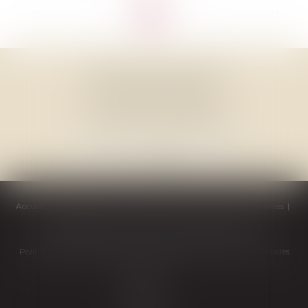
<<
<
1
2
3
4
5
6
7
...
>
>>
THOMAS GACHIE AVOCAT
3, Place Francis Planté
40000 MONT DE MARSAN
Accueil
Cabinet
Équipe
Compétences
Honoraires
Actualités
Témoignages
Contactez-nous
Politique de cookies
Politique de confidentialité
Mentions légales
Plan du site
Articles
Septeo
Digital &