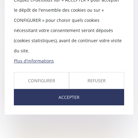
le dépôt de l'ensemble des cookies ou sur «
CONFIGURER » pour choisir quels cookies
Dites moi Maître : comment
nécessitant votre consentement seront déposés
s'indemnise la privation de mon
(cookies statistiques), avant de continuer votre visite
véhicule immobilisé (ou trouble
de jouissance) ?
du site.
03/11/2020
Plus d'informations
La privation de jouissance
correspond au préjudice causé à
n'importe quel pro...
CONFIGURER
REFUSER
Lire la suite
ACCEPTER
Dites moi Maître : victime d'un
accident de la circulation non