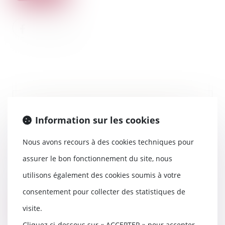
« Un surveillant condamné pour
Information sur les cookies
des violences sur détenus » -
Affaire défendue par Maître
Nous avons recours à des cookies techniques pour
Thomas GACHIE
20/11/2020
assurer le bon fonctionnement du site, nous
« Un surveillant condamné pour
utilisons également des cookies soumis à votre
des violences sur détenus » -
Affaire défendue...
consentement pour collecter des statistiques de
visite.
Lire la suite
Cliquez ci-dessous sur « ACCEPTER » pour accepter