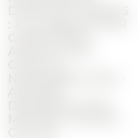
DANS LES LANDES
: LE CONDUCTEUR
CONDAMNÉ"
ARTICLE SUD
OUEST 8
NOVEMBRE 2020 -
AFFAIRE
DÉFENDUE PAR
MAÎTRE THOMAS
GACHIE