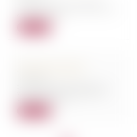
Retrouvez le Tuto de Maître
Thomas GACHIE sur le droit de la
construction en...
Lire la suite
Informations COVID-19 -
Ouverture du cabinet
12/05/2020
Je me joins à mon équipe pour
vous souhaiter, ainsi qu’à vos
proches, une san...
Lire la suite