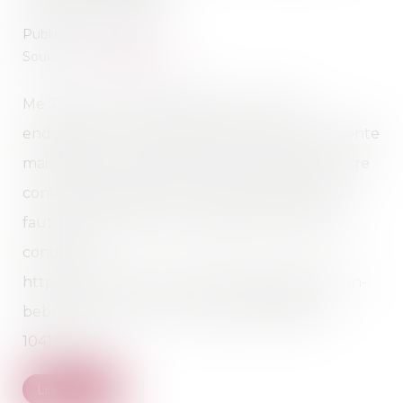
Publié le :
10/11/2020
Source :
www.sudouest.fr
Me Thomas Gachie plaide pour la mère
endeuillée : « Nous n’avons pas envie qu’il invente
mais l’absence d’explication est terrifiante. Notre
conviction est faite. Ce n’est pas la fatalité, ni la
faute à pas de chance, il s’agit d’une faute de
conduite. »
https://www.sudouest.fr/2020/11/07/deces-d-un-
bebe-le-conducteur-condamne-8055481-
10417.php
Lire la suite