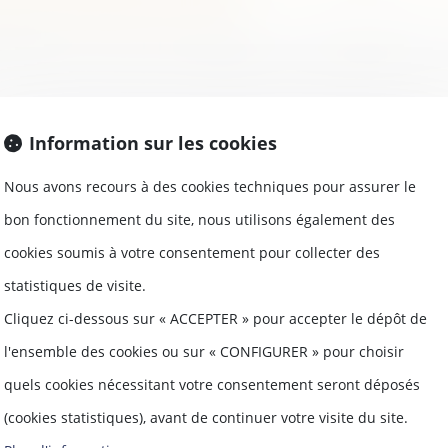
é et réussite pour 2020 !
CHIE et toute son équipe vous présentent t
Information sur les cookies
Nous avons recours à des cookies techniques pour assurer le
bon fonctionnement du site, nous utilisons également des
CHIE et toute son équipe vous souhaitent de
cookies soumis à votre consentement pour collecter des
statistiques de visite.
CHIE et toute son équipe vous souhaitent de
Cliquez ci-dessous sur « ACCEPTER » pour accepter le dépôt de
l'ensemble des cookies ou sur « CONFIGURER » pour choisir
quels cookies nécessitant votre consentement seront déposés
(cookies statistiques), avant de continuer votre visite du site.