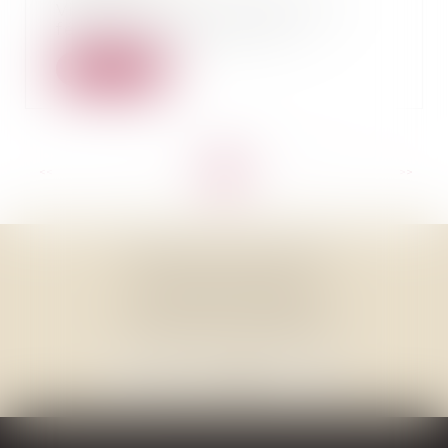
Vidéo à lire du JT 19/20 du 12
février 2019 à partir 1’15
Lire la suite
<<
<
...
3
4
5
6
7
8
9
...
>
>>
THOMAS GACHIE AVOCAT
3, Place Francis Planté
40000 MONT DE MARSAN