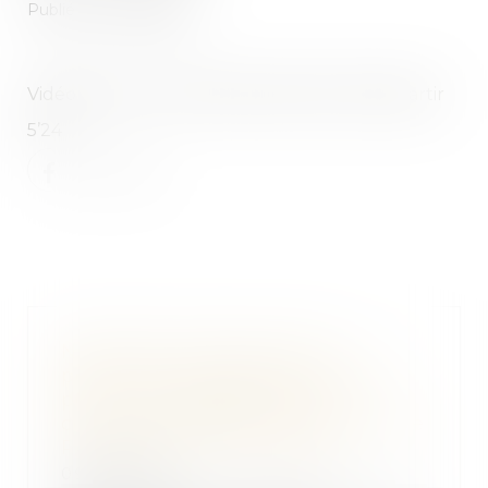
Publié le :
09/02/2019
Vidéo à lire du JT 19/20 du 8 février 2019 à partir
5’24
Nouvelle victoire pour les
personnes morales poursuivies
pour non désignation de
conducteur devant le Tribunal de
Police de Mont de Marsan
09/04/2019