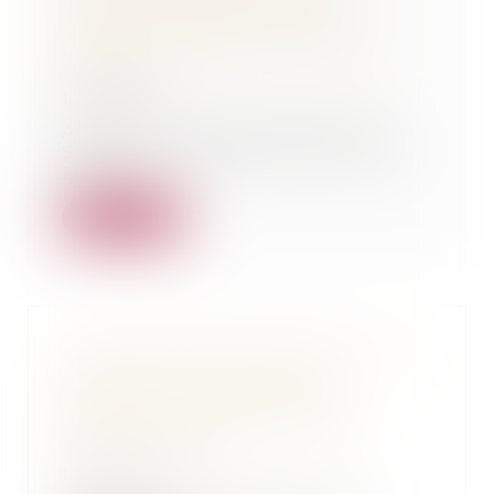
Guillaume Dautremont" Sud
Ouest 14/02/2019 - Affaire
défendue par Maître Thomas
GACHIE
14/02/2019
Article à lire dans l'édition de
Sud Ouest Landes du 14 février
2019
Lire la suite
« Assises Affaire Dautremont » JT
19/20 France 3 Nouvelle
Aquitaine - 12 février 2019 -
Affaire défendue par Maitre
Thomas Gachie
12/02/2019