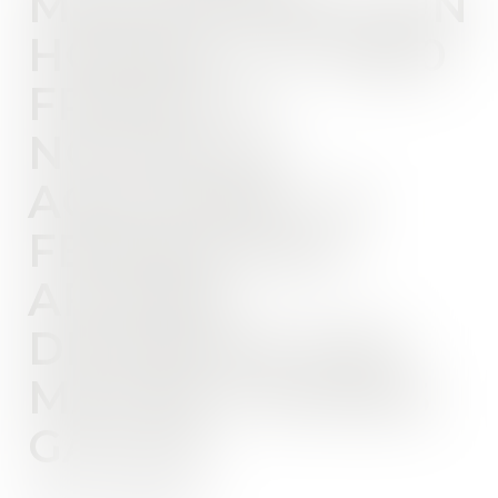
MEURTRIÉRE D’UN
HOMME » JT 19/20
FRANCE 3
NOUVELLE
AQUITAINE - 8
FEVRIER 2019 -
AFFAIRE
DÉFENDUE PAR
MAITRE THOMAS
GACHIE