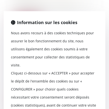
Le 3 avril 2019, la SARL B. T. était
citée devant le Tribunal de
Police de MO...
Information sur les cookies
Lire la suite
Nous avons recours à des cookies techniques pour
assurer le bon fonctionnement du site, nous
utilisons également des cookies soumis à votre
« Justice En attendant le verdict
consentement pour collecter des statistiques de
» JT 19/20 France 3 Nouvelle
Aquitaine - 13 février 2019 -
visite.
Affaire défendue par Maitre
Cliquez ci-dessous sur « ACCEPTER » pour accepter
Thomas Gachie
14/02/2019
le dépôt de l'ensemble des cookies ou sur «
Vidéo à lire du JT 19/20 du 13
CONFIGURER » pour choisir quels cookies
février 2019 à partir 13’20
nécessitant votre consentement seront déposés
Lire la suite
(cookies statistiques), avant de continuer votre visite