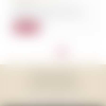
17/10/2015
Tous avec l'UJA de Mont de
Marsan ! Tract d'information sur
la réforme de...
Lire la suite
<<
<
...
9
10
11
12
13
14
15
>
>>
THOMAS GACHIE AVOCAT
3, Place Francis Planté
40000 MONT DE MARSAN