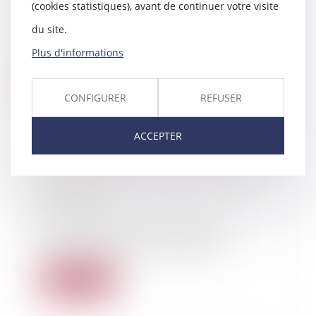
(cookies statistiques), avant de continuer votre visite
29/01/2016
du site.
Le nouveau garde des sceaux JJ
URVOAS s exprime pour la
Plus d'informations
première fois devant...
Lire la suite
CONFIGURER
REFUSER
ACCEPTER
Félicitations à Maître Thomas
GACHIE
06/01/2016
Toute l'équipe du cabinet
d'avocats OLALLO GACHIE
félicite Maître Thomas GA...
Lire la suite