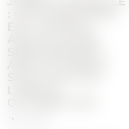
JURIDICTIONNELLE
: CETTE RÉFORME
EST CYNIQUE.
AVOCAT, JE ME
SENS MÉPRISÉ" -
ARTICLE PUBLIÉ
SUR LE SITE DE
L'OBS 20
OCTOBRE 2015
Publié le :
20/10/2015