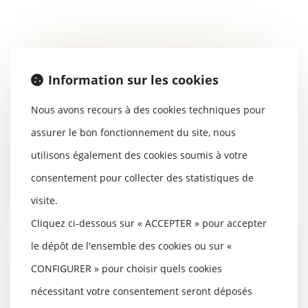
Maître Thomas GACHIE en direct
dans l'émission LES EXPERTS sur
RADIO BLEU GASCOGNE –
Information sur les cookies
31/8/2016
01/09/2016
Nous avons recours à des cookies techniques pour
Maître Gachie est intervenu le 31
assurer le bon fonctionnement du site, nous
août dans l'émission les Experts
sur FRANCE...
utilisons également des cookies soumis à votre
Lire la suite
consentement pour collecter des statistiques de
visite.
Cliquez ci-dessous sur « ACCEPTER » pour accepter
le dépôt de l'ensemble des cookies ou sur «
Le nouveau garde des sceaux JJ
CONFIGURER » pour choisir quels cookies
URVOAS s exprime pour la
première fois devant les
nécessitant votre consentement seront déposés
bâtonniers de France