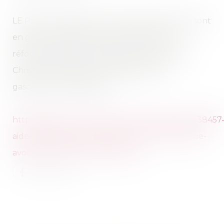
LE PLUS. Les avocats ne sont pas contents, ils sont
en grève et dans la rue pour dénoncer la
réforme de l'aide juridictionnelle prévue par
Christiane Taubira. Un modeste avocat
gascon écrit à la Ministre.
http://m.leplus.nouvelobs.com/contribution/1438457
aide-juridictionnelle-cette-reforme-est-cynique-
avocat-je-me-sens-meprise.html