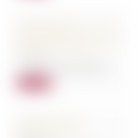
Aide juridictionnelle : le combat
n'a pas été vain ... le
gouvernement retire du projet de
loi de finances 2016 les mesures
décriées par les avocats
23/11/2015
Le sénat à voté aujourd'hui
l'article 15 du Projet de loi de...
Lire la suite
Une réforme injuste et
dangereuse de l'aide
juridictionnelle