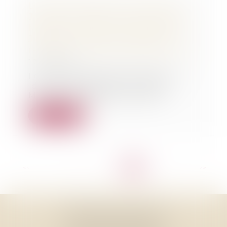
Lettre ouverte de 5 Unions des
Jeunes Avocats du Sud Ouest à
Madame Taubira, Ministre de la
Justice, contre son projet de
réforme de l'aide juridictionnelle.
17/10/2015
Les Unions des Jeunes Avocats
de PAU, BAYONNE, TARBES,
MONT DE MARSAN et BOR...
Lire la suite
<<
<
...
6
7
8
9
10
11
12
>
>>
THOMAS GACHIE AVOCAT