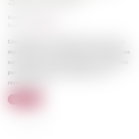
SUD OUEST
Publié le :
26/01/2017
Source :
www.sudouest.fr
Cinq individus ont été condamnés, mardi, pour
des violences et une agression sexuelle commises
sur deux personnes vulnéraybles, immortalisées
par des photos et vidéos partagées sur les
reseaux sociaux.
Lire la suite