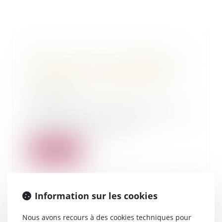
Landes : à 21 ans, il frappe sa
petite amie de 14 ans, fugueuse -
SUD OUEST - Affaire défendue
par Maître Thomas Gachie
08/03/2017
Le tribunal montois s’est penché,
mardi, sur des violences
commises par un je...
Lire la suite
Information sur les cookies
Me Thomas GACHIE répond en
Nous avons recours à des cookies techniques pour