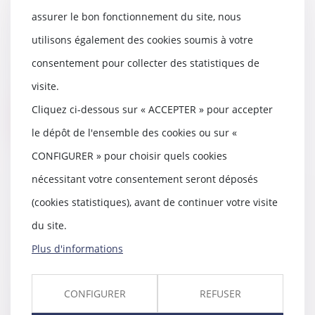
direct aux questions des
auditeurs de Radio Bleu
assurer le bon fonctionnement du site, nous
Gascogne - Les experts
utilisons également des cookies soumis à votre
22/12/2016
consentement pour collecter des statistiques de
Me Thomas GACHIE répond en
direct aux questions des
visite.
auditeurs de Radio Bleu G...
Cliquez ci-dessous sur « ACCEPTER » pour accepter
Lire la suite
le dépôt de l'ensemble des cookies ou sur «
CONFIGURER » pour choisir quels cookies
nécessitant votre consentement seront déposés
(cookies statistiques), avant de continuer votre visite
Landes : ils trafiquaient de la
drogue entre Bilbao et Hagetmau
du site.
- Affaire du cabinet - Maître
Plus d'informations
Gachie - SUD OUEST
05/05/2016
Consommer des stupéfiants est
CONFIGURER
REFUSER
dangereux, illicite, mais aussi