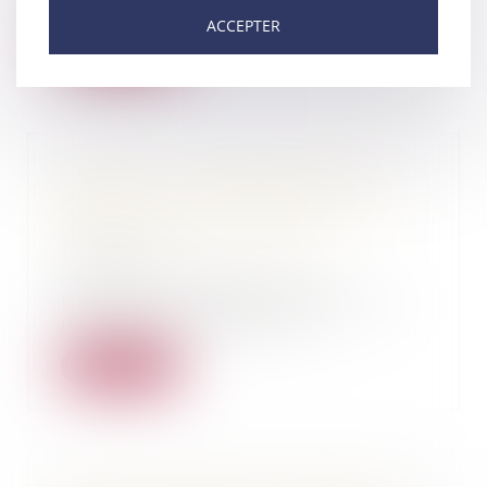
coûteux… « Ça r...
ACCEPTER
Lire la suite
Landes : un "modeste avocat
gascon" écrit à Taubira - Maître
Gachie dans SUD OUEST
19/10/2015
Comme à Bordeaux, Pau,
Bayonne ou Tarbes, l’Union des
jeunes avocats de Mont-...
Lire la suite