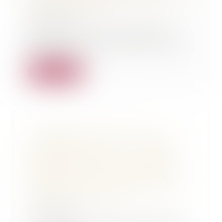
Thomas GACHIE
13/10/2023
Pour lire l'article "Assises des
Landes : onze ans de prison pour
l’adolescen...
Lire la suite
« Ce dossier est celui d’un
prédateur sexuel » : un Landais
condamné pour avoir violenté
des femmes dans les rues de
Labouheyre" - Article Sud Ouest
7/7/2023 - Affaire défendue par
Me Thomas Gachie
07/07/2023