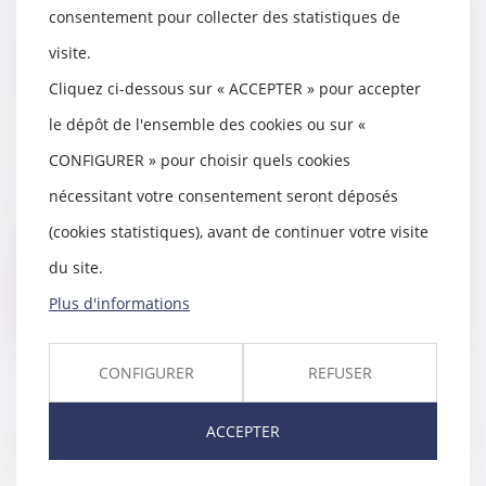
consentement pour collecter des statistiques de
"Cour d’assises des Landes :
visite.
vingt-cinq ans de prison pour le
meurtre à mains nues de son
Cliquez ci-dessous sur « ACCEPTER » pour accepter
ami" - Sud Ouest 14 février 2025 -
le dépôt de l'ensemble des cookies ou sur «
Affaire défendue par Me Thomas
GACHIE
CONFIGURER » pour choisir quels cookies
17/02/2025
nécessitant votre consentement seront déposés
"Cour d’assises des Landes : vingt-
(cookies statistiques), avant de continuer votre visite
cinq ans de prison pour le
meurtre à mains...
du site.
Lire la suite
Plus d'informations
CONFIGURER
REFUSER
"Un jeune lot-et-garonnais mort
ACCEPTER
écrasé par un engin de
manutention dans les Landes :