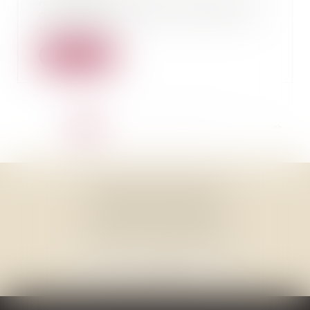
A lire dans le Journal Sud Ouest
du 7 juillet 2023, cet article sur
une affai...
Lire la suite
<<
<
1
2
3
4
5
6
7
...
>
>>
THOMAS GACHIE AVOCAT
3, Place Francis Planté
40000 MONT DE MARSAN