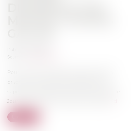
DÉFENDUE PAR
MAÎTRE THOMAS
GACHIE
Publié le :
12/01/2023
Source :
www.sudouest.fr
Pour lire l'article "Landes : jusqu’à trois ans de
prison pour la tentative de braquage d’une
supérette à Saint-Pierre-du-Mont " paru dans le
Journal Sud Ouest le 10 janvier 2023 cliquer
ici
Lire la suite