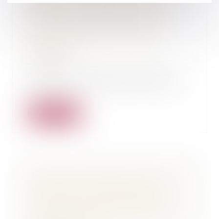
l’entreprise condamnée pour
homicide involontaire" - Sud
Ouest 17 mai 2024 - Affaire
défendue par Me Thomas
GACHIE
20/05/2024
Pour lire l'article paru dans Sud
Ouest le 17 mai 2024 cliquer ici.
Lire la suite
"Assises des Landes : onze ans de
prison pour l’adolescent qui a
tenté de tuer un gendarme "
Article Sud Ouest 13 octobre 2023
- Affaire défendue par Maître