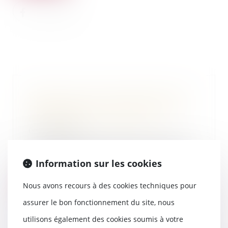
Retrouvez mon intervention en
replay dans l'émission "Au bout
de l'enquête" sur France2
04/05/2026
J'ai été interviewé dans le cadre
du numéro inédit de l'émission
Information sur les cookies
"Au bout de...
Lire la suite
Nous avons recours à des cookies techniques pour
assurer le bon fonctionnement du site, nous
utilisons également des cookies soumis à votre