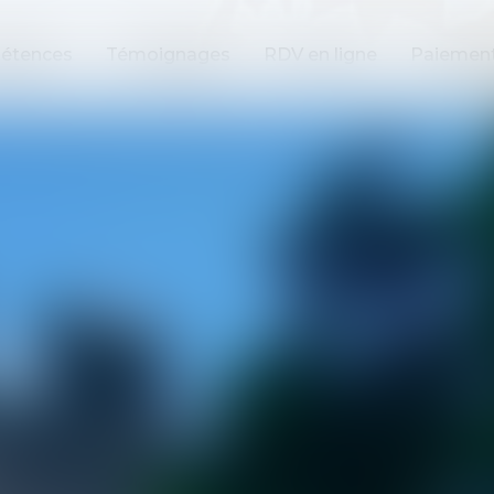
étences
Témoignages
RDV en ligne
Paiement