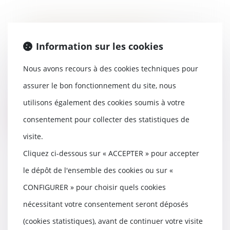
Celui qui a la qualité de
copropriétaire peut agir en
Information sur les cookies
nullité du mandat de syndic
08/03/2022
Nous avons recours à des cookies techniques pour
Tout copropriétaire est recevable
assurer le bon fonctionnement du site, nous
à agir en nullité du mandat de
syndic en ra...
utilisons également des cookies soumis à votre
Lire la suite
consentement pour collecter des statistiques de
visite.
Cliquez ci-dessous sur « ACCEPTER » pour accepter
le dépôt de l'ensemble des cookies ou sur «
Avis de fin d'information :
CONFIGURER » pour choisir quels cookies
maîtriser les délais pour formuler
des observations
nécessitant votre consentement seront déposés
03/03/2022
(cookies statistiques), avant de continuer votre visite
L'article 175 du code de