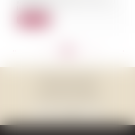
août 1982 qui mettait un terme à
la pénalisati...
Lire la suite
<<
<
...
179
180
181
182
183
184
185
...
>
>>
THOMAS GACHIE AVOCAT
3, Place Francis Planté
40000 MONT DE MARSAN