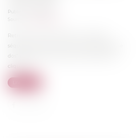
Publié le :
09/03/2022
Source :
www.sudouest.fr
Retrouvez l'article "Landes : un Girondin
séquestre son rival et lui tire 54 plombs dans le
dos" paru dans Sud Ouest le 9 mars 2022 en
cliquant
ici
Lire la suite