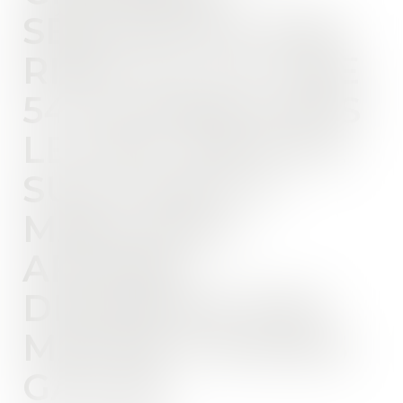
SÉQUESTRE SON
RIVAL ET LUI TIRE
54 PLOMBS DANS
LE DOS" ARTICLE
SUD OUEST 9
MARS 2022 -
AFFAIRE
DÉFENDUE PAR
MAÎTRE THOMAS
GACHIE