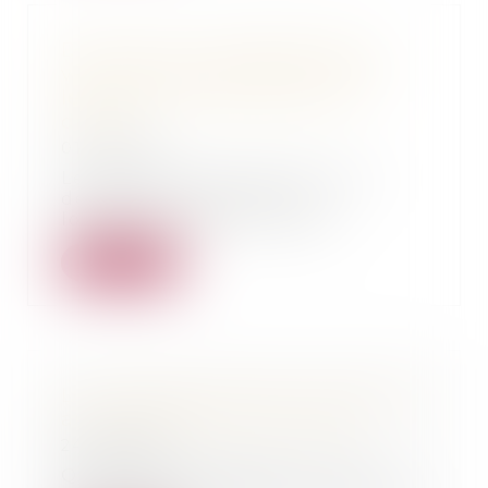
Décret HLM : modalités de la
vente de logements HLM et de
leur mise en copropriété en
différé
01/03/2022
Les bailleurs sociaux peuvent
désormais vendre leurs
logements depuis la paru...
Lire la suite
Loi du 31 janvier 2022 : mettre fin
aux thérapies de conversion
24/02/2022
Quarante ans après la loi du 4